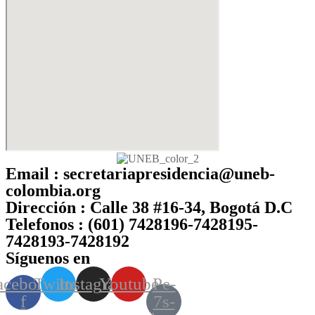
Email :
secretariapresidencia@uneb-
colombia.org
Dirección :
Calle 38 #16-34, Bogotá D.C
Telefonos :
(601) 7428196-7428195-
7428193-7428192
Síguenos en
acebook-
Twitter
Instagram
Youtube
Pe-
f
7s-