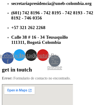
secretariapresidencia@uneb-colombia.org
(601) 742 8196 - 742 8195 - 742 8193 - 742
8192 - 746 0356
+57 321 262 2268
Calle 38 # 16 - 34 Teusaquillo
111311, Bogotá Colombia
acebook-
Twitter
Instagram
Youtube
Pe-
f
7s-
phone
get in toutch
Error:
Formulario de contacto no encontrado.